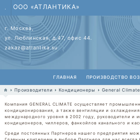
ООО «АТЛАНТИКА»
.
г. Москва,
ул. Люблинская, д.47, офис 44.
zakaz@atlantika.su
ГЛАВНАЯ
ПРОИЗВОДСТВО ВО
Производители
Кондиционеры
General Climat
Компания GENERAL CLIMATE осуществляет промышленно
кондиционирования, а также вентиляции и охлаждени
международного уровня в 2002 году, руководители и 
кондиционеров, чиллеров, фанкойлов канального и кас
Среди постоянных Партнеров нашего предприятия мож
Главным критерием в выборе Партнера для нас всегда 